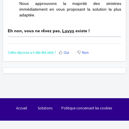
Nous approuvons la majorité des sinistres
immédiatement en vous proposant la solution la plus
adaptée.
Eh non, vous ne rêvez pas,
Lovys
existe !
Cette réponse a-t-elle été utile ?
Oui
Non
Accueil
Solutions
Politique concernant les cookies
Logiciel de centre de support
par Freshdesk