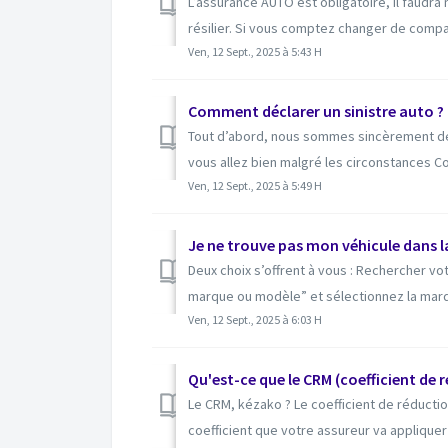
L’assurance AUTO est obligatoire, il faudra 
résilier. Si vous comptez changer de compa
Ven, 12 Sept., 2025 à 5:43 H
Comment déclarer un sinistre auto ?
Tout d’abord, nous sommes sincèrement dés
vous allez bien malgré les circonstances C
Ven, 12 Sept., 2025 à 5:49 H
Je ne trouve pas mon véhicule dans l
Deux choix s’offrent à vous : Rechercher v
marque ou modèle” et sélectionnez la marq.
Ven, 12 Sept., 2025 à 6:03 H
Qu'est-ce que le CRM (coefficient d
Le CRM, kézako ? Le coefficient de réducti
coefficient que votre assureur va appliquer à