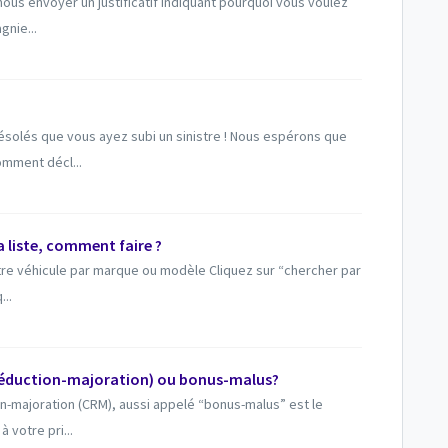
nous envoyer un justificatif indiquant pourquoi vous voulez
gnie...
olés que vous ayez subi un sinistre ! Nous espérons que
omment décl...
a liste, comment faire ?
otre véhicule par marque ou modèle Cliquez sur “chercher par
..
e réduction-majoration) ou bonus-malus?
on-majoration (CRM), aussi appelé “bonus-malus” est le
 votre pri...